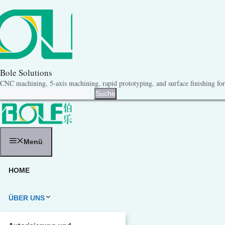
Zum
Inhalt
springen
Bole Solutions
CNC machining, 5-axis machining, rapid prototyping, and surface finishing for 
Suche
Suche
Menü
HOME
ÜBER UNS