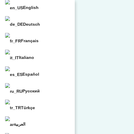
English
Deutsch
Français
Italiano
Español
Русский
Türkçe
العربية