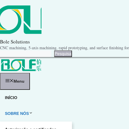
Pular
para
o
conteúdo
Bole Solutions
CNC machining, 5-axis machining, rapid prototyping, and surface finishing for 
Pesquisa
Pesquisa
Menu
INÍCIO
SOBRE NÓS