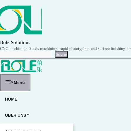
Zum
Inhalt
springen
Bole Solutions
CNC machining, 5-axis machining, rapid prototyping, and surface finishing for 
Suche
Suche
Menü
HOME
ÜBER UNS