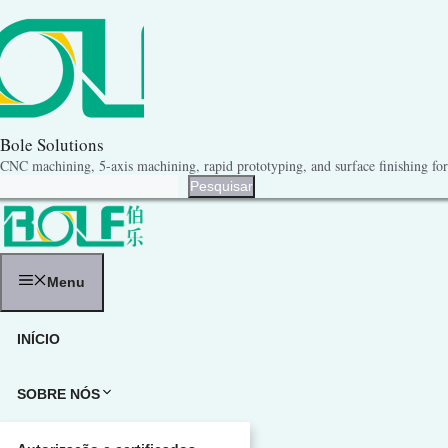
Saltar
para
o
conteúdo
Bole Solutions
CNC machining, 5-axis machining, rapid prototyping, and surface finishing for 
Pesquisar
Pesquisar
Menu
INÍCIO
SOBRE NÓS