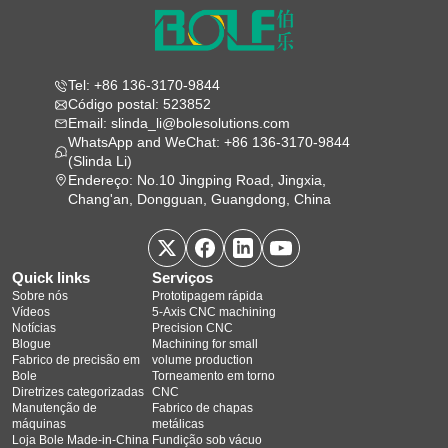
Tel: +86 136-3170-9844
Código postal: 523852
Email: slinda_li@bolesolutions.com
WhatsApp and WeChat: +86 136-3170-9844
(Slinda Li)
Endereço: No.10 Jingping Road, Jingxia,
Chang'an, Dongguan, Guangdong, China
Quick links
Serviços
Sobre nós
Prototipagem rápida
Vídeos
5‑Axis CNC machining
Notícias
Precision CNC
Blogue
Machining for small
Fabrico de precisão em
volume production
Bole
Torneamento em torno
Diretrizes categorizadas
CNC
Manutenção de
Fabrico de chapas
máquinas
metálicas
Loja Bole Made-in-China
Fundição sob vácuo