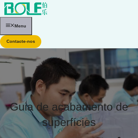
Saltar
para
o
conteúdo
Menu
Contacte-nos
Guia de acabamento de
superfícies