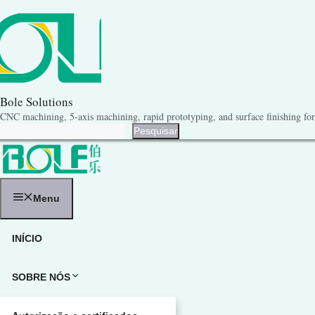
Saltar
para
o
conteúdo
Bole Solutions
CNC machining, 5-axis machining, rapid prototyping, and surface finishing for 
Pesquisar
Pesquisar
Menu
INÍCIO
SOBRE NÓS