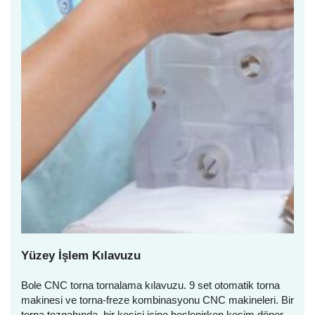
Yüzey İşlem Kılavuzu
Bole CNC torna tornalama kılavuzu. 9 set otomatik torna
makinesi ve torna-freze kombinasyonu CNC makineleri. Bir
torna tezgahında, bir kesici içine beslenirken kesim döner