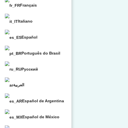
Français
Italiano
Español
Português do Brasil
Русский
العربية
Español de Argentina
Español de México