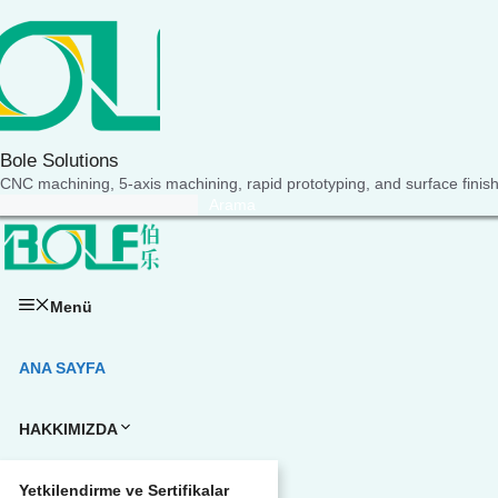
İçeriğe
atla
Bole Solutions
CNC machining, 5-axis machining, rapid prototyping, and surface finishi
Arama
Arama
Menü
ANA SAYFA
HAKKIMIZDA
Yetkilendirme ve Sertifikalar