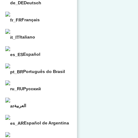
Deutsch
Français
Italiano
Español
Português do Brasil
Русский
العربية
Español de Argentina