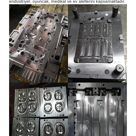
endüstriyel, oyuncak, medikal ve ev aletlerini kapsamaktadır.