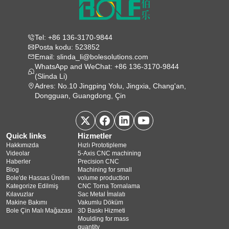
Tel: +86 136-3170-9844
Posta kodu: 523852
Email: slinda_li@bolesolutions.com
WhatsApp and WeChat: +86 136-3170-9844
(Slinda Li)
Adres: No.10 Jingping Yolu, Jingxia, Chang'an,
Dongguan, Guangdong, Çin
Quick links
Hizmetler
Hakkımızda
Hızlı Prototipleme
Videolar
5‑Axis CNC machining
Haberler
Precision CNC
Blog
Machining for small
Bole'de Hassas Üretim
volume production
Kategorize Edilmiş
CNC Torna Tornalama
Kılavuzlar
Sac Metal İmalatı
Makine Bakımı
Vakumlu Döküm
Bole Çin Malı Mağazası
3D Baskı Hizmeti
Moulding for mass
quantity