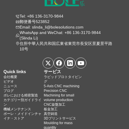
Tel: +86 136-3170-9844
郵便番号523852
Email: slinda_li@bolesolutions.com
WhatsApp and WeChat: +86 136-3170-9844
(Slinda Li)
住所中華人民共和国広東省東莞市長安区景夏景平路
10号
Quick links
サービス
会社概要
ラピッドプロトタイピン
ビデオ
グ
ニュース
5‑Axis CNC machining
ブログ
Precision CNC
ボレにおける精密製造
Machining for small
カテゴリー別ガイドライ
volume production
ン
CNC旋盤加工
機械メンテナンス
板金加工
ボーレ・メイドインチャ
真空鋳造
イナ・ストア
3Dプリントサービス
Moulding for mass
quantity