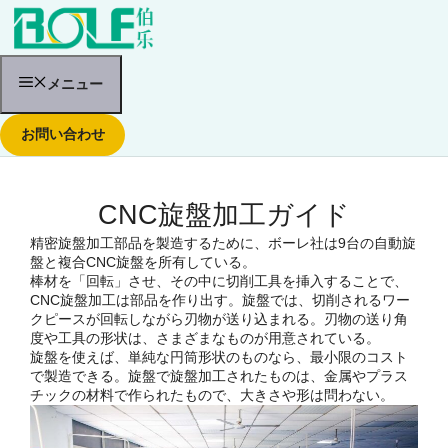
コ
ン
テ
ン
ツ
メニュー
へ
ス
お問い合わせ
キ
ッ
プ
CNC旋盤加工ガイド
精密旋盤加工部品を製造するために、ボーレ社は9台の自動旋
盤と複合CNC旋盤を所有している。
棒材を「回転」させ、その中に切削工具を挿入することで、
CNC旋盤加工は部品を作り出す。旋盤では、切削されるワー
クピースが回転しながら刃物が送り込まれる。刃物の送り角
度や工具の形状は、さまざまなものが用意されている。
旋盤を使えば、単純な円筒形状のものなら、最小限のコスト
で製造できる。旋盤で旋盤加工されたものは、金属やプラス
チックの材料で作られたもので、大きさや形は問わない。