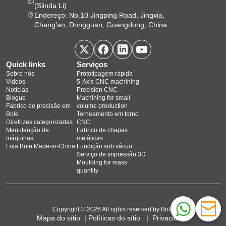
(Slinda Li)
Endereço: No.10 Jingping Road, Jingxia,
Chang'an, Dongguan, Guangdong, China
Quick links
Serviços
Sobre nós
Prototipagem rápida
Vídeos
5‑Axis CNC machining
Notícias
Precision CNC
Blogue
Machining for small
Fabrico de precisão em
volume production
Bole
Torneamento em torno
Diretrizes categorizadas
CNC
Manutenção de
Fabrico de chapas
máquinas
metálicas
Loja Bole Made-in-China
Fundição sob vácuo
Serviço de impressão 3D
Moulding for mass
quantity
Copyright © 2026 All rights reserved by Bole
Mapa do sítio
|
Políticas do sítio
|
Privacidade