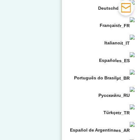
Deutsch
Français
Italiano
Español
Português do Brasil
Русский
Türkçe
Español de Argentina