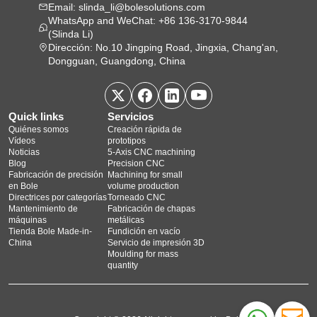
Email: slinda_li@bolesolutions.com
WhatsApp and WeChat: +86 136-3170-9844
(Slinda Li)
Dirección: No.10 Jingping Road, Jingxia, Chang'an,
Dongguan, Guangdong, China
Quick links
Servicios
Quiénes somos
Creación rápida de
Vídeos
prototipos
Noticias
5‑Axis CNC machining
Blog
Precision CNC
Fabricación de precisión
Machining for small
en Bole
volume production
Directrices por categorías
Torneado CNC
Mantenimiento de
Fabricación de chapas
máquinas
metálicas
Tienda Bole Made-in-
Fundición en vacío
China
Servicio de impresión 3D
Moulding for mass
quantity