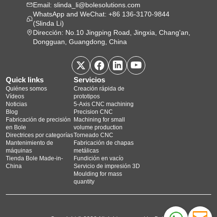
Email: slinda_li@bolesolutions.com
WhatsApp and WeChat: +86 136-3170-9844
(Slinda Li)
Dirección: No.10 Jingping Road, Jingxia, Chang'an,
Dongguan, Guangdong, China
Quick links
Servicios
Quiénes somos
Creación rápida de
Vídeos
prototipos
Noticias
5‑Axis CNC machining
Blog
Precision CNC
Fabricación de precisión
Machining for small
en Bole
volume production
Directrices por categorías
Torneado CNC
Mantenimiento de
Fabricación de chapas
máquinas
metálicas
Tienda Bole Made-in-
Fundición en vacío
China
Servicio de impresión 3D
Moulding for mass
quantity