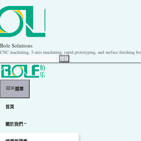
跳
至
內
容
Bole Solutions
CNC machining, 5-axis machining, rapid prototyping, and surface finishing for 
搜尋
搜尋
選單
首頁
關於我們