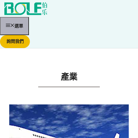
跳
至
內
容
選單
詢問我們
產業