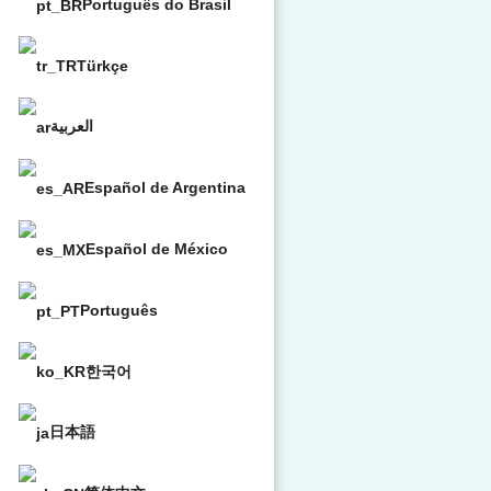
Português do Brasil
Türkçe
العربية
Español de Argentina
Español de México
Português
한국어
日本語