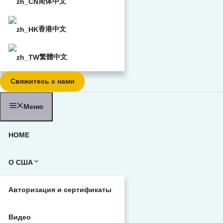
简体中文
香港中文
繁體中文
Свяжитесь с нами
Меню
HOME
О США
Авторизация и сертификаты
Видео