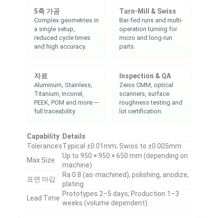
5축 가공
Turn-Mill & Swiss
Complex geometries in
Bar-fed runs and multi-
a single setup,
operation turning for
reduced cycle times
micro and long-run
and high accuracy.
parts.
자료
Inspection & QA
Aluminum, Stainless,
Zeiss CMM, optical
Titanium, Inconel,
scanners, surface
PEEK, POM and more —
roughness testing and
full traceability.
lot certification.
Capability
Details
Tolerances
Typical ±0.01mm; Swiss to ±0.005mm
Up to 950 × 950 × 650 mm (depending on
Max Size
machine)
Ra 0.8 (as-machined), polishing, anodize,
표면 마감
plating
Prototypes 2–5 days; Production 1–3
Lead Time
weeks (volume dependent)