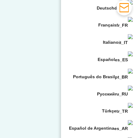
Deutsch
Français
Italiano
Español
Português do Brasil
Русский
Türkçe
Español de Argentina