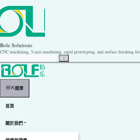
跳
至
內
容
Bole Solutions
CNC machining, 5-axis machining, rapid prototyping, and surface finishing for 
搜尋
搜尋
選單
首頁
關於我們