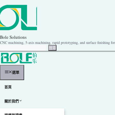
跳
至
內
容
Bole Solutions
CNC machining, 5-axis machining, rapid prototyping, and surface finishing for 
搜尋
搜尋
選單
首頁
關於我們