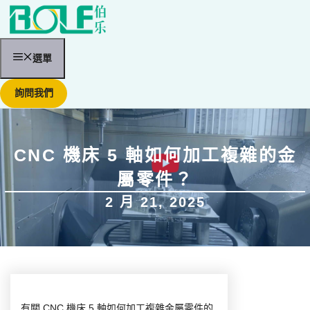
跳
至
內
容
選單
詢問我們
CNC 機床 5 軸如何加工複雜的金
屬零件？
2 月 21, 2025
有關 CNC 機床 5 軸如何加工複雜金屬零件的