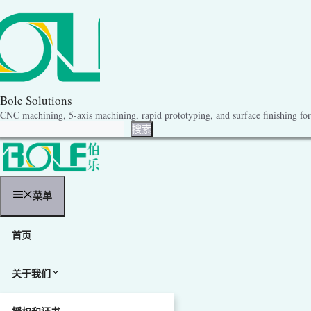
跳
至
内
容
Bole Solutions
CNC machining, 5-axis machining, rapid prototyping, and surface finishing for 
搜索
搜索
菜单
首页
关于我们