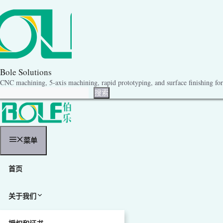
跳
至
内
容
Bole Solutions
CNC machining, 5-axis machining, rapid prototyping, and surface finishing for 
搜索
搜索
菜单
首页
关于我们