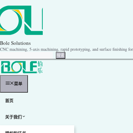
跳
至
内
容
Bole Solutions
CNC machining, 5-axis machining, rapid prototyping, and surface finishing for 
搜索
搜索
菜单
首页
关于我们