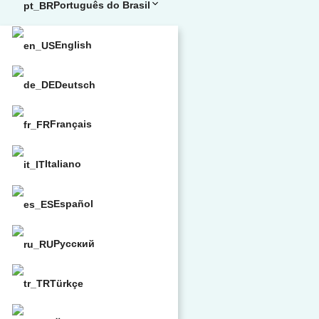
Português do Brasil
English
Deutsch
Français
Italiano
Español
Русский
Türkçe