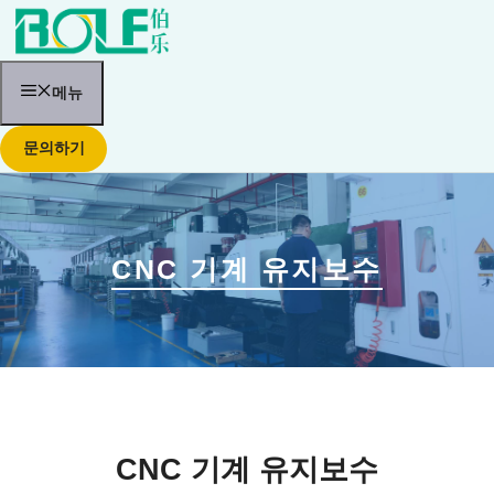
콘
텐
츠
로
건
메뉴
너
뛰
문의하기
기
CNC 기계 유지보수
CNC 기계 유지보수