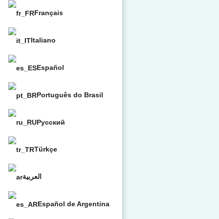
Français
Italiano
Español
Português do Brasil
Русский
Türkçe
العربية
Español de Argentina