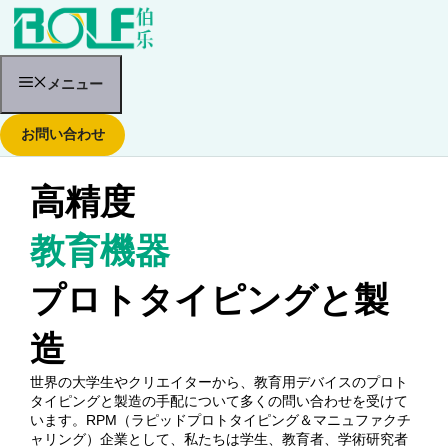
コ
ン
テ
ン
ツ
メニュー
へ
ス
お問い合わせ
キ
ッ
プ
高精度
教育機器
プロトタイピングと製
造
世界の大学生やクリエイターから、教育用デバイスのプロト
タイピングと製造の手配について多くの問い合わせを受けて
います。RPM（ラピッドプロトタイピング＆マニュファクチ
ャリング）企業として、私たちは学生、教育者、学術研究者