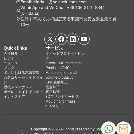
Email: slinda_li@bolesolutions.com
WhatsApp and WeChat: +86 136-3170-9844
(Slinda Li)
住所中華人民共和国広東省東莞市長安区景夏景平路
10号
Quick links
サービス
会社概要
ラピッドプロトタイピン
ビデオ
グ
ニュース
5‑Axis CNC machining
ブログ
Precision CNC
ボレにおける精密製造
Machining for small
カテゴリー別ガイドライ
volume production
ン
CNC旋盤加工
機械メンテナンス
板金加工
ボーレ・メイドインチャ
真空鋳造
イナ・ストア
3Dプリントサービス
Moulding for mass
quantity
Copyright © 2026 All rights reserved by Bole