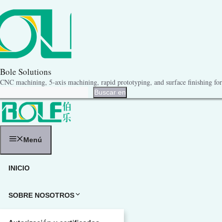
Saltar
al
contenido
Bole Solutions
CNC machining, 5-axis machining, rapid prototyping, and surface finishing for 
Buscar en
Buscar en
Menú
INICIO
SOBRE NOSOTROS