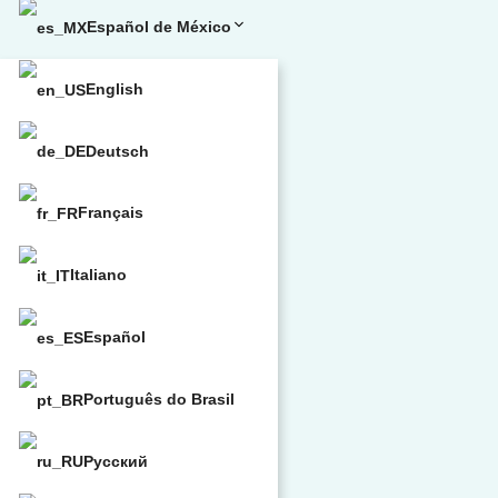
Español de México
English
Deutsch
Français
Italiano
Español
Português do Brasil
Русский