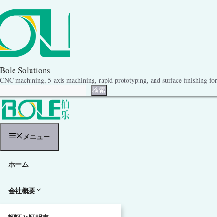
コ
ン
テ
ン
ツ
へ
ス
キ
Bole Solutions
ッ
CNC machining, 5-axis machining, rapid prototyping, and surface finishing for 
プ
検索
検索
メニュー
ホーム
会社概要