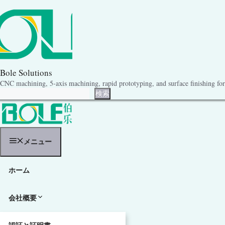
コ
ン
テ
ン
ツ
へ
ス
キ
Bole Solutions
ッ
CNC machining, 5-axis machining, rapid prototyping, and surface finishing for 
プ
検索
検索
メニュー
ホーム
会社概要