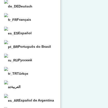
Deutsch
Français
Español
Português do Brasil
Русский
Türkçe
العربية
Español de Argentina