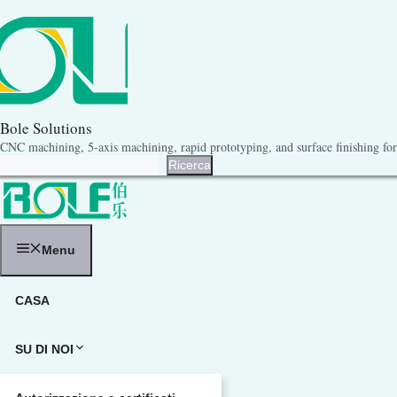
Vai
al
contenuto
Bole Solutions
CNC machining, 5-axis machining, rapid prototyping, and surface finishing for 
Ricerca
Ricerca
Menu
CASA
SU DI NOI