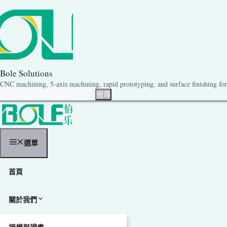
跳
至
主
要
內
容
Bole Solutions
CNC machining, 5-axis machining, rapid prototyping, and surface finishing for 
搜尋
搜尋
選單
首頁
關於我們