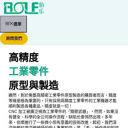
跳
至
主
要
內
選單
容
詢問我們
高精度
工業零件
原型與製造
顯然，對於需要高精密工業零件原型製造的購買者而言，精度
等級是極為重要的。只有採用高精度工業零件的工業機器才能
順利製造各種產品。精度就是一切！
CNC 加工被廣泛視為工業零件的「精密武器」。然而，如果沒
有健全、科學的全公司操作流程，缺陷也會悄然出現。多年
來，伯樂進行了一些微小但有意義的技術改進。起初，我們深
深依賴於資深機械師的個人專業知識，將 「老 」操作員的知識