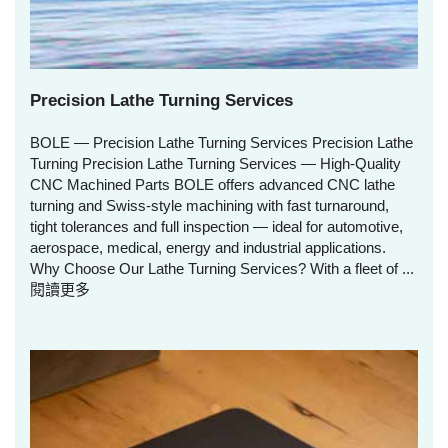
Precision Lathe Turning Services
BOLE — Precision Lathe Turning Services Precision Lathe
Turning Precision Lathe Turning Services — High‑Quality
CNC Machined Parts BOLE offers advanced CNC lathe
turning and Swiss‑style machining with fast turnaround,
tight tolerances and full inspection — ideal for automotive,
aerospace, medical, energy and industrial applications.
Why Choose Our Lathe Turning Services? With a fleet of ...
閱讀更多