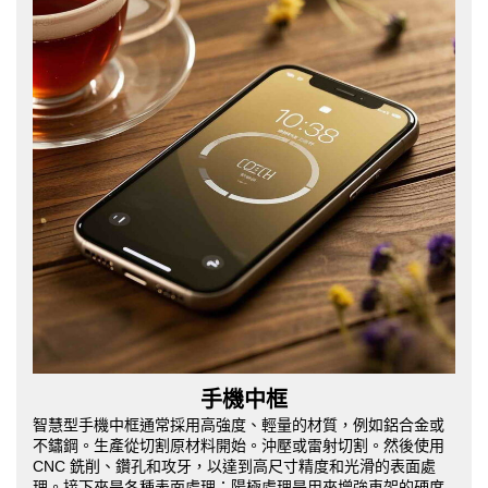
手機中框
智慧型手機中框通常採用高強度、輕量的材質，例如鋁合金或
不鏽鋼。生產從切割原材料開始。沖壓或雷射切割。然後使用
CNC 銑削、鑽孔和攻牙，以達到高尺寸精度和光滑的表面處
理。接下來是各種表面處理：陽極處理是用來增強車架的硬度