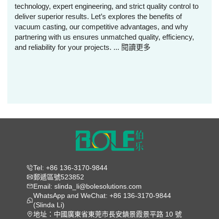
technology, expert engineering, and strict quality control to
deliver superior results. Let’s explores the benefits of
vacuum casting, our competitive advantages, and why
partnering with us ensures unmatched quality, efficiency,
and reliability for your projects. ...
閱讀更多
Tel: +86 136-3170-9844
郵遞區號523852
Email: slinda_li@bolesolutions.com
WhatsApp and WeChat: +86 136-3170-9844
(Slinda Li)
地址：中國廣東省東莞市長安鎮景霞景平路 10 號