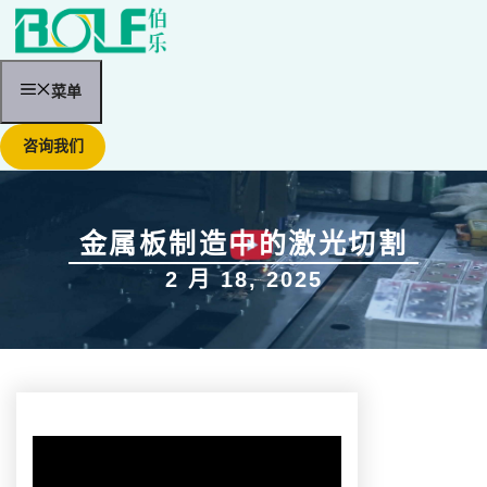
跳
至
内
容
菜单
咨询我们
金属板制造中的激光切割
2 月 18, 2025