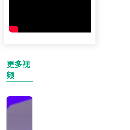
更多视
频