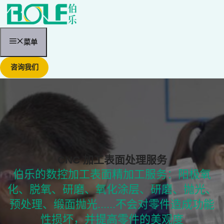
跳
至
内
容
菜单
咨询我们
CNC 加工表面处理服务
伯乐的数控加工表面精加工服务：阳极氧
化、脱氧、研磨、氧化涂层、研磨、抛光、
预处理、缎面抛光......不会对零件造成功能
性损坏，并提高零件的美观度