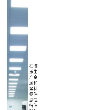
在博
乐生
产金
属和
塑料
零件
您值
得信