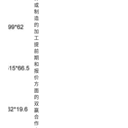
或
制
造
的
加
工
提
前
期
和
报
价
方
面
的
双
赢
合
作