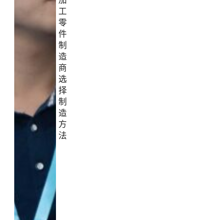
加
工
零
件
制
造
商
选
择
制
造
方
法