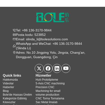
Tel: +86 136-3170-9844
Posta kodu: 523852
Email: slinda_li@bolesolutions.com
WhatsApp and WeChat: +86 136-3170-9844
(Slinda Li)
Adres: No.10 Jingping Yolu, Jingxia, Chang'an,
Dongguan, Guangdong, Çin
Quick links
Hizmetler
Hakkımızda
Hızlı Prototipleme
Videolar
5‑Axis CNC machining
Haberler
Precision CNC
Blog
Machining for small
Bole'de Hassas Üretim
volume production
Kategorize Edilmiş
CNC Torna Tornalama
Kılavuzlar
Sac Metal İmalatı