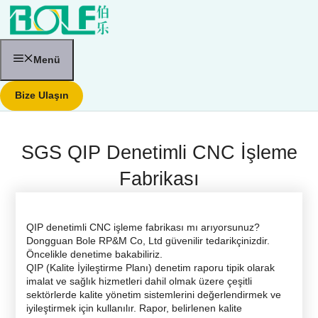
İçeriğe
atla
Menü
Bize Ulaşın
SGS QIP Denetimli CNC İşleme
Fabrikası
QIP denetimli CNC işleme fabrikası mı arıyorsunuz?
Dongguan Bole RP&M Co, Ltd güvenilir tedarikçinizdir.
Öncelikle denetime bakabiliriz.
QIP (Kalite İyileştirme Planı) denetim raporu tipik olarak
imalat ve sağlık hizmetleri dahil olmak üzere çeşitli
sektörlerde kalite yönetim sistemlerini değerlendirmek ve
iyileştirmek için kullanılır. Rapor, belirlenen kalite