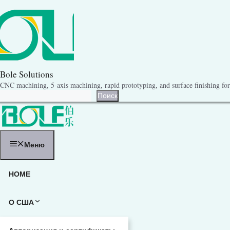
Перейти
к
содержанию
Bole Solutions
CNC machining, 5-axis machining, rapid prototyping, and surface finishing for 
Поиск
Поиск
Меню
HOME
О США