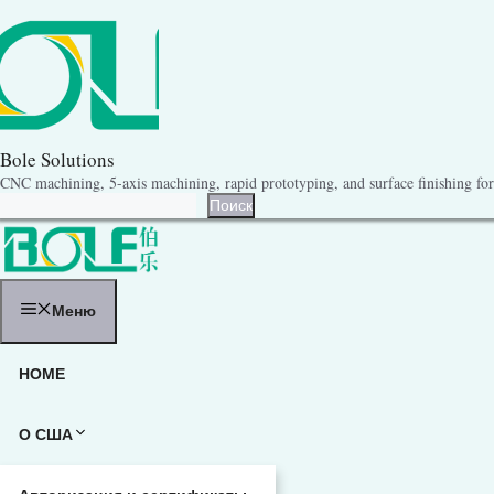
Перейти
к
содержанию
Bole Solutions
CNC machining, 5-axis machining, rapid prototyping, and surface finishing for 
Поиск
Поиск
Меню
HOME
О США