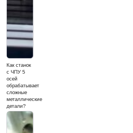
Как станок
с ЧПУ 5
осей
обрабатывает
сложные
металлические
детали?