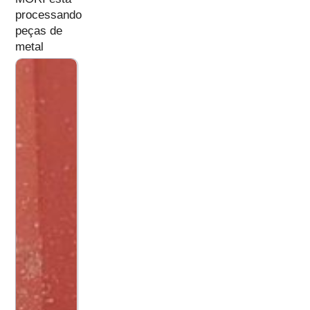
processando
peças de
metal