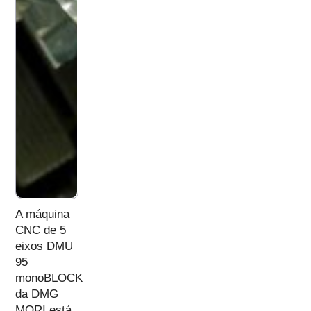
A máquina
CNC de 5
eixos DMU
95
monoBLOCK
da DMG
MORI está