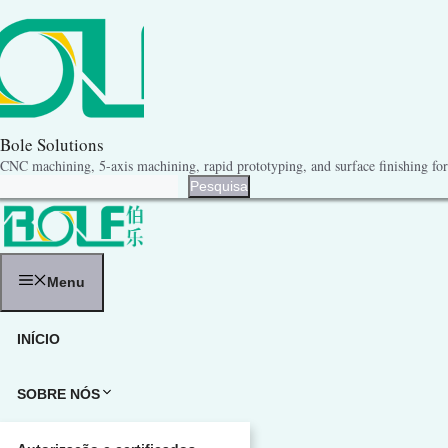
Pular
para
o
conteúdo
Bole Solutions
CNC machining, 5-axis machining, rapid prototyping, and surface finishing for 
Pesquisa
Pesquisa
Menu
INÍCIO
SOBRE NÓS