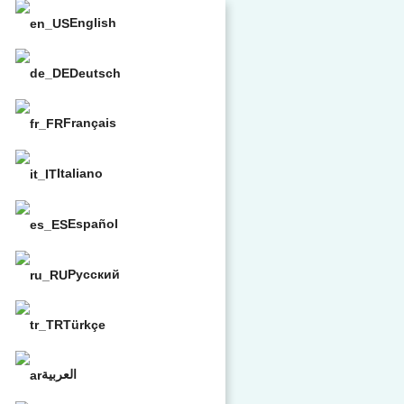
English
Deutsch
Français
Italiano
Español
Русский
Türkçe
العربية