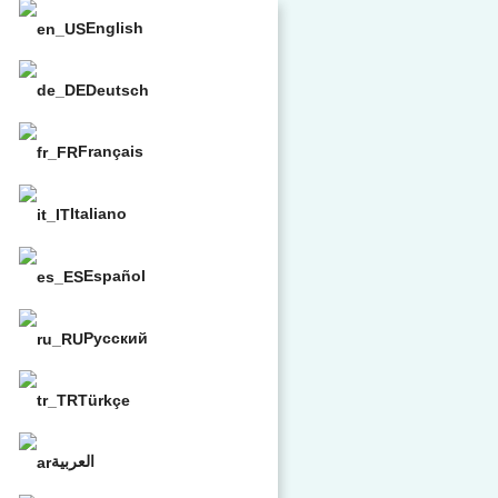
English
Deutsch
Français
Italiano
Español
Русский
Türkçe
العربية