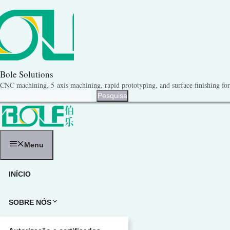
Pular
para
o
conteúdo
Bole Solutions
CNC machining, 5-axis machining, rapid prototyping, and surface finishing for 
Pesquisa
Pesquisa
Menu
INÍCIO
SOBRE NÓS