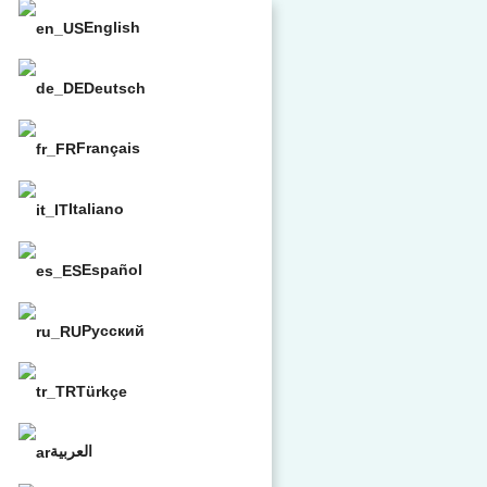
English
Deutsch
Français
Italiano
Español
Русский
Türkçe
العربية