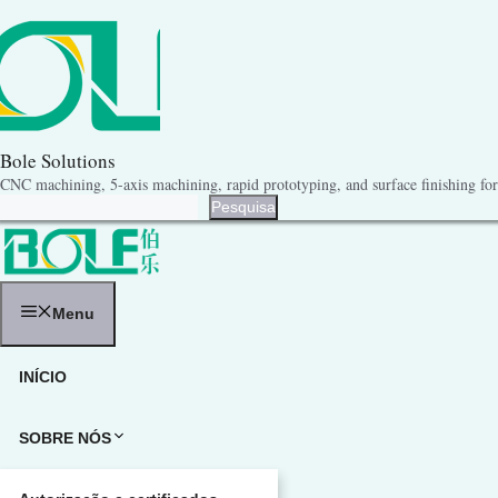
Pular
para
o
conteúdo
Bole Solutions
CNC machining, 5-axis machining, rapid prototyping, and surface finishing for 
Pesquisa
Pesquisa
Menu
INÍCIO
SOBRE NÓS