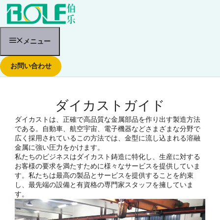
コ
ン
テ
ン
ツ
メニュー
へ
ス
お問い合わせ
キ
ッ
プ
ダイカストガイド
ダイカストは、正確で高品質な金属部品を作り出す製造方法
である。自動車、航空宇宙、電子機器などさまざまな分野で
広く採用されているこの方法では、金型に流し込まれる溶融
金属に強い圧力をかけます。
私たちのビジネスはダイカスト鋳造に特化し、生産に対する
お客様の要求を満たすために様々なサービスを提供していま
す。私たちは最高の製品とサービスを提供することを約束
し、最先端の設備と有資格の専門家スタッフを擁していま
す。