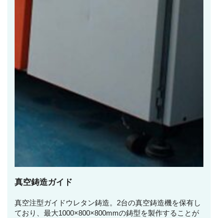
真空鋳造ガイド
真空注型ガイドウレタン鋳造。2台の真空鋳造機を保有し
ており、最大1000×800×800mmの鋳型を製作することが