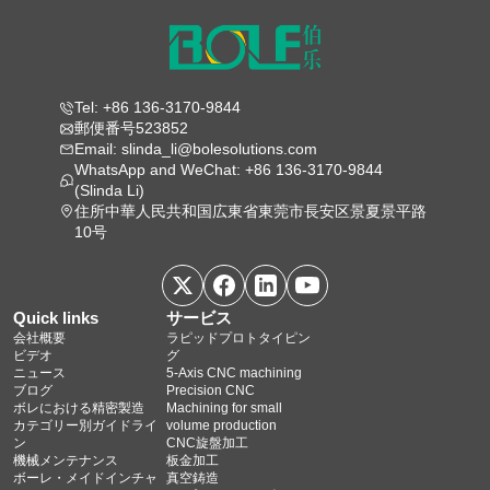
Tel: +86 136-3170-9844
郵便番号523852
Email: slinda_li@bolesolutions.com
WhatsApp and WeChat: +86 136-3170-9844
(Slinda Li)
住所中華人民共和国広東省東莞市長安区景夏景平路
10号
Quick links
サービス
会社概要
ラピッドプロトタイピン
ビデオ
グ
ニュース
5‑Axis CNC machining
ブログ
Precision CNC
ボレにおける精密製造
Machining for small
カテゴリー別ガイドライ
volume production
ン
CNC旋盤加工
機械メンテナンス
板金加工
ボーレ・メイドインチャ
真空鋳造